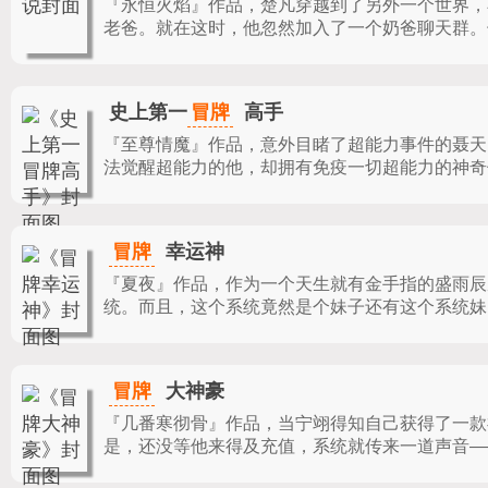
『永恒火焰』作品，
楚凡穿越到了另外一个世界，
老爸。就在这时，他忽然加入了一个奶爸聊天群。七
冒牌
史上第一
高手
『至尊情魔』作品，
意外目睹了超能力事件的聂天
法觉醒超能力的他，却拥有免疫一切超能力的神奇体
冒牌
幸运神
『夏夜』作品，
作为一个天生就有金手指的盛雨辰
统。而且，这个系统竟然是个妹子还有这个系统妹.
冒牌
大神豪
『几番寒彻骨』作品，
当宁翊得知自己获得了一款
是，还没等他来得及充值，系统就传来一道声音——“