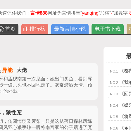
快速记住我们：
言情888
网址为言情拼音“
yanqing
”加横“
-
”加数字“
首页
排行榜
最新言情小说
电子书下载
异能
是
大佬
《都
NO.1
禾和孟砚南第一次见面：她出门买鱼，看到浑
《我
NO.2
步一偏…头也不回地走了。灰常潇洒无情。顾
他外出..
《回
NO.3
《娱
NO.4
尊，狼性宠
《将
NO.5
姐，传闻懦弱又废柴，只是这从落日森林历练
闻凤羽心狠手辣一脚将南宫家的公子踹进了魔
《乡
NO.6