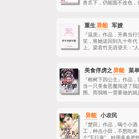
兽爪下，仍能面不改色，传
异能
重生
军嫂
『温羡』作品，
开典当行
笑，将她送回到九十年代
上。梁君竹无语望天：“人生
异能
美食俘虏之
菜
『榕树下四公主』作品，
当一只美食恶魔闯进了我
围。而我唯一需要做的就是
异能
小农民
『楚田』作品，
喝个小酒
工，种点小田，不愁吃来
个“五行泉”，妙用多多把钱