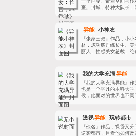
一个世界。带着空间与传
歪。封城，特种大队长，因
异能
小神农
『张家三叔』作品，
小小
材，炼功炼丹练长生。美
丽人、性感美女总裁、绝色
异能
我的大学充满
『我的大学充满异能』作
也是一个平凡的本科大学
候，他面对的世界也不同了
异能
透视
玩转都市
『佚名』作品，
裸贷又分
逆袭都市，且看他如何反