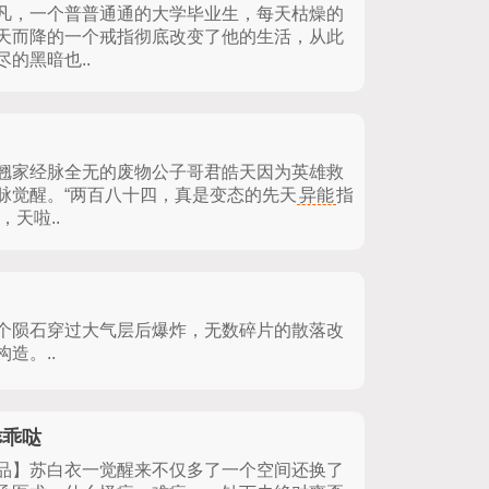
凡，一个普普通通的大学毕业生，每天枯燥的
天而降的一个戒指彻底改变了他的生活，从此
的黑暗也..
翘家经脉全无的废物公子哥君皓天因为英雄救
脉觉醒。“两百八十四，真是变态的先天
异能
指
，天啦..
个陨石穿过大气层后爆炸，无数碎片的散落改
造。..
乖乖哒
品】苏白衣一觉醒来不仅多了一个空间还换了