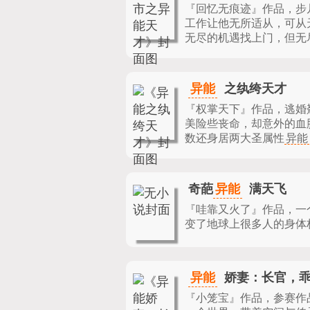
『回忆无痕迹』作品，
步
工作让他无所适从，可从
无尽的机遇找上门，但无尽
异能
之纨绔天才
『权掌天下』作品，
逃婚
美险些丧命，却意外的血
数还身居两大圣属性
异能
异能
奇葩
满天飞
『哇靠又火了』作品，
一
变了地球上很多人的身体构
异能
娇妻：长官，
『小笼宝』作品，
参赛作