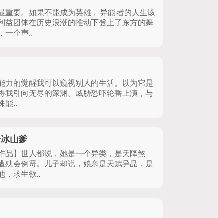
最重要。如果不能成为英雄，
异能
者的人生该
利益团体在历史浪潮的推动下登上了东方的舞
一个声..
能力的觉醒我可以窥视别人的生活。以为它是
将我引向无尽的深渊。威胁恐吓轮番上演，与
能..
子冰山爹
作品】世人都说，她是一个异类，是天降煞
遭殃会倒霉。儿子却说，娘亲是天赋异品，是
，求生欲..