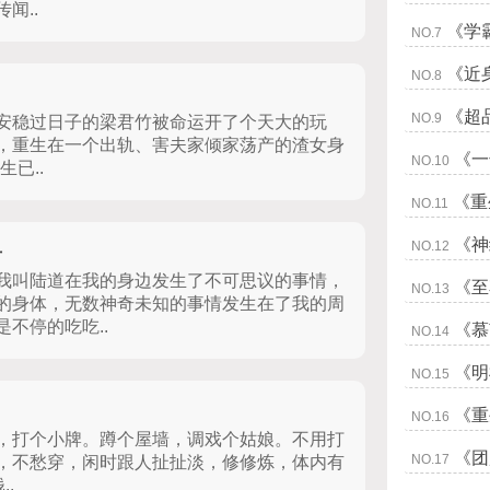
闻..
《学
NO.7
《近
NO.8
《超
NO.9
安稳过日子的梁君竹被命运开了个天大的玩
，重生在一个出轨、害夫家倾家荡产的渣女身
《一
NO.10
已..
《重
NO.11
《神
单
NO.12
我叫陆道在我的身边发生了不可思议的事情，
《至
NO.13
的身体，无数神奇未知的事情发生在了我的周
不停的吃吃..
《慕
NO.14
《明
NO.15
《重
NO.16
，打个小牌。蹲个屋墙，调戏个姑娘。不用打
《团
NO.17
，不愁穿，闲时跟人扯扯淡，修修炼，体内有
..