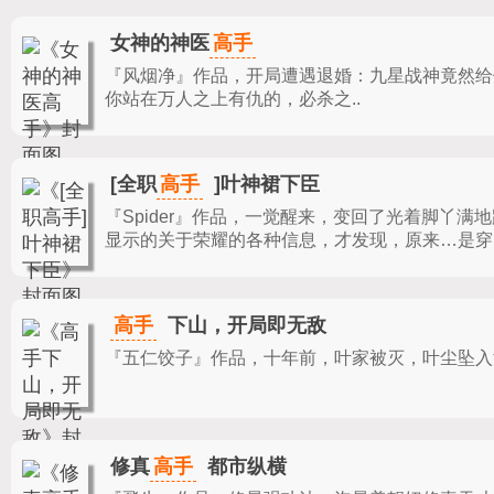
高手
女神的神医
『风烟净』作品，
开局遭遇退婚：九星战神竟然给
你站在万人之上有仇的，必杀之..
高手
[全职
]叶神裙下臣
『Spider』作品，
一觉醒来，变回了光着脚丫满地
显示的关于荣耀的各种信息，才发现，原来…是穿.
高手
下山，开局即无敌
『五仁饺子』作品，
十年前，叶家被灭，叶尘坠入
高手
修真
都市纵横