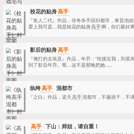
高手
校花的贴身
『鱼人二代』作品，
传奇杀手回归都市，奉旨泡妞
爱上我可是…我是校花的贴身
高手
啊，你们最好离我
高手
影后的贴身
『俺打的去埃及』作品，
年乔：“你接近我，到底
到了影后年乔。呃…这不是那晚把她…..
高手
纨绔
混都市
『之白』作品，
逆天
高手
混都市，不服就干，不满
高手
下山：师姐，请自重！