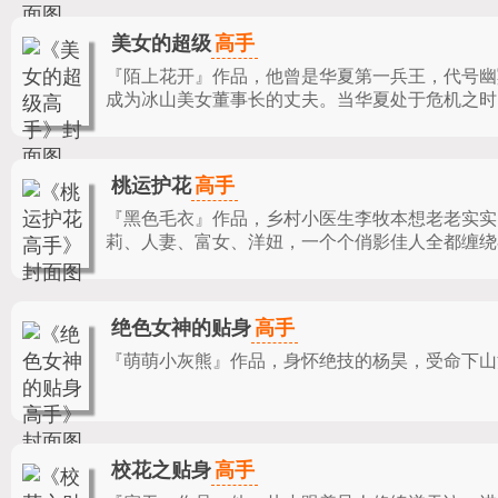
高手
美女的超级
『陌上花开』作品，
他曾是华夏第一兵王，代号幽
成为冰山美女董事长的丈夫。当华夏处于危机之时，
高手
桃运护花
『黑色毛衣』作品，
乡村小医生李牧本想老老实实
莉、人妻、富女、洋妞，一个个俏影佳人全都缠绕在
高手
绝色女神的贴身
『萌萌小灰熊』作品，
身怀绝技的杨昊，受命下山
高手
校花之贴身