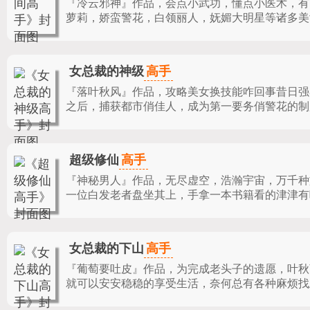
『冷云邪神』作品，
会点小武功，懂点小医术，有
萝莉，娇蛮警花，白领丽人，妩媚大明星等诸多美女
高手
女总裁的神级
『落叶秋风』作品，
攻略美女换技能咋回事昔日强
之后，捕获都市俏佳人，成为第一要务俏警花的制服
高手
超级修仙
『神秘男人』作品，
无尽虚空，浩瀚宇宙，万千种
一位白发老者盘坐其上，手拿一本书籍看的津津有味
高手
女总裁的下山
『葡萄要吐皮』作品，
为完成老头子的遗愿，叶秋
就可以安安稳稳的享受生活，奈何总有各种麻烦找上