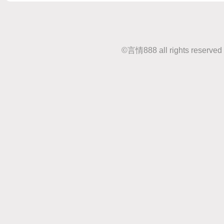
©
言情888
all rights r