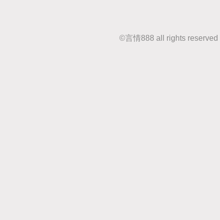
©
言情888
all rights r