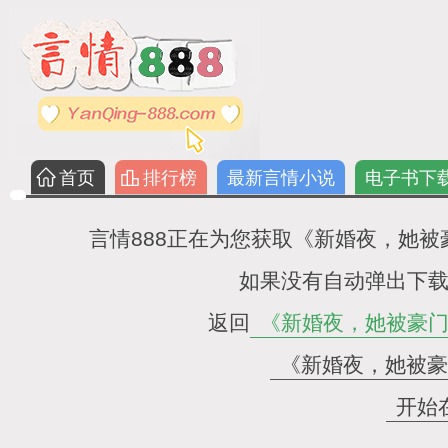
首页
排行榜
最新言情小说
电子书下
言情888正在为您获取《新婚夜，她被
如果没有自动弹出下
返回
《新婚夜，她被豪门
《新婚夜，她被豪
开始