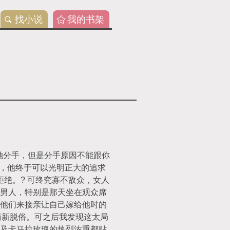
找小说
我的书架
以等她分手，但是分手原因不能跟你
熟，他终于可以光明正大的追求
拒绝。? 可终究寡不敌众，女人
男人，特别是那天坐在观众席
他们来接亲让自己嫁给他时的
贵清新脱俗。可之后我发现这太局
及卡马拉玫瑰的热烈浓重都贴