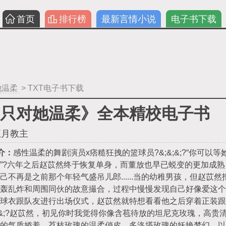
首页
排行榜
最新言情小说
电子书下载
她温柔
> TXT电子书下载
只对她温柔》全本精校电子书
五月教主
介：
感性温柔的舞剧演员x痞糙狂拽的篮球员?&;&;&;?“你可
”?六年之后赵苡然终于恢复单身，而董放也早已蜕变的更加成
己不再是之前那个年轻气盛吊儿郎......当的幼稚男孩，但赵苡然
狂轰乱炸和周围同伙的故意撮合，过程中慢慢发现自己好像爱这个
着球衣跟队友进行出场仪式，赵苡然就特想看看他之后穿着正装跟
;&;&;?赵苡然，初见你时我觉得你像含苞待放的坦尼克玫瑰，高
瑰的气质娇羞、荔枝玫瑰的温柔俏皮、多洛塔玫瑰的妖艳梦幻…以