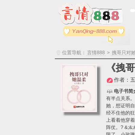
位置导航：
言情888
>
拽哥只对
《拽哥
作者：
电子书简
有半点关系。
她，想证明自
经不住他的
上看着他穿
阵仗。? &
限了，小玫