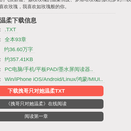
你喜欢玫瑰，我喜欢如玫瑰般的你。
温柔下载信息
：
.TXT
：
全本93章
：
约36.60万字
：
约357.41KB
：
PC电脑/手机/平板PAD/墨水屏阅读器..
：
Win/iPhone iOS/Android/Linux/鸿蒙/MIUI..
下载拽哥只对她温柔TXT
《拽哥只对她温柔》在线阅读
阅读第一章