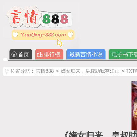
首页
排行榜
最新言情小说
电子书下
位置导航：
言情888
>
嫡女归来，皇叔助我夺江山
> TX
《嫡女归来，皇叔助