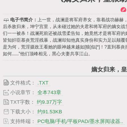
电子书简介：
上一世，战澜是将军府养女，靠着战功赫赫，
后杀敌归来，坤宁宫里，从未碰过她的夫君和将军府的嫡女战
们一一被杀！战澜死前还被战雪柔告知，她竟然才是将军府的
皆知奸臣慕炎荒淫残暴，战澜却知他真实身份和实力足以颠覆
是为何，荒淫摄政王看她的眼神越来越如[狼]似[*]！?直到
如何......”他们顶峰相见，黑心夫妻共享江山。
嫡女归来，皇
文件格式：
.TXT
小说章节：
全本743章
TXT字数：
约9.37万字
下载大小：
约91.53KB
支持终端：
PC电脑/手机/平板PAD/墨水屏阅读器..