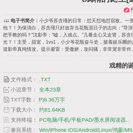
电子书简介：
小少爷苏含瑾的日常：怼天怼地怼宿敌。一
他？！为保清白，苏含瑾只好放弃当花瓶混日子的志向：“导演，
把手教的吗？”沈影帝：“嘘，入戏点。”几番走心又走肾，苏
光？！主受，甜宠，1vs1，小少爷花瓶奋斗史，披着娱乐圈
道影帝真纯情攻。提示避雷：受傲娇，攻闷骚，非常宠非常作
戏精的诞
文件格式：
.TXT
小说章节：
全本23章
TXT字数：
约8.36万字
下载大小：
约81.64KB
支持终端：
PC电脑/手机/平板PAD/墨水屏阅读器..
兼容系统：
Win/iPhone iOS/Android/Linux/鸿蒙/MIU