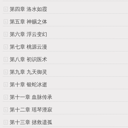
第四章 洛水如霞
第五章 神赐之体
第六章 浮云变幻
第七章 桃源云漫
第八章 初识医术
第九章 九天御灵
第十章 银蛇冰逝
第十一章 血脉传承
第十二章 瑶琴湮寂
第十三章 拯救遗孤