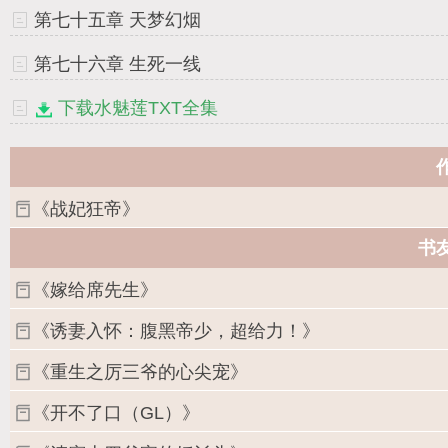
第七十五章 天梦幻烟
第七十六章 生死一线
下载水魅莲TXT全集
《战妃狂帝》
书
《嫁给席先生》
《诱妻入怀：腹黑帝少，超给力！》
《重生之厉三爷的心尖宠》
《开不了口（GL）》