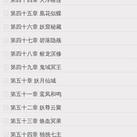
第四十四章 火浮睡莲
第四十五章 凰花似蝶
第四十六章 妖窟秘藏
第四十七章 碧落隐殇
第四十八章 鲛龙溟修
第四十九章 鬼域冥王
第五十章 妖月仙城
第五十一章 鸾凤和鸣
第五十二章 妖尊云聚
第五十三章 焕血冥果
第五十四章 独挑七主