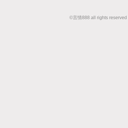
©
言情888
all rights r