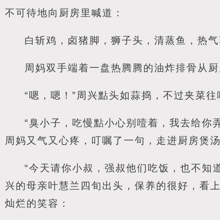
不可待地向厨房里喊道：
白斩鸡，卤猪脚，狮子头，清蒸鱼，热气
周妈双手端着一盘热腾腾的油炸排骨从厨
“嗯，嗯！”周兴點头如蒜捣，不过夹菜
“臭小子，吃慢點小心别噎着，我去给你
周妈又气又心疼，叮嘱了一句，走进厨房煲
“今天请你小叔，强叔他们吃饭，也不知
兴的母亲叶慧兰四旬出头，保养的很好，看
灿烂的笑容：