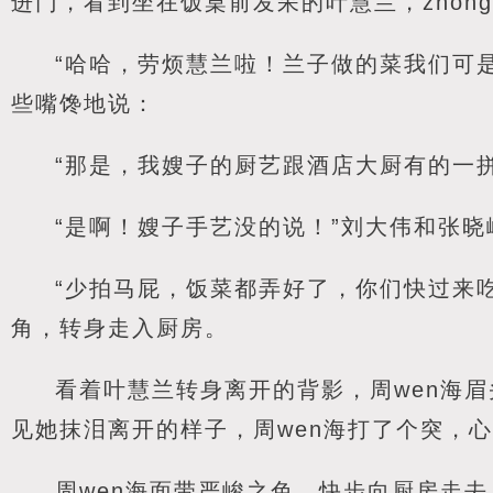
进门，看到坐在饭桌前发呆的叶慧兰，zhon
“哈哈，劳烦慧兰啦！兰子做的菜我们可是
些嘴馋地说：
“那是，我嫂子的厨艺跟酒店大厨有的一拼
“是啊！嫂子手艺没的说！”刘大伟和张
“少拍马屁，饭菜都弄好了，你们快过来
角，转身走入厨房。
看着叶慧兰转身离开的背影，周wen海
见她抹泪离开的样子，周wen海打了个突，
周wen海面带严峻之色，快步向厨房走去