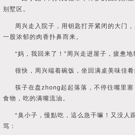
别墅区。
周兴走入院子，用钥匙打开紧闭的大门，
一股浓郁的肉香扑鼻而来。
“妈，我回来了！”周兴走进屋子，疲惫
很快，周兴端着碗饭，坐回满桌美味佳肴
筷子在盘zhong起起落落，不停往嘴里
食物，吃的满嘴流油。
“臭小子，慢點吃，這么急干嘛！又没人
骂：