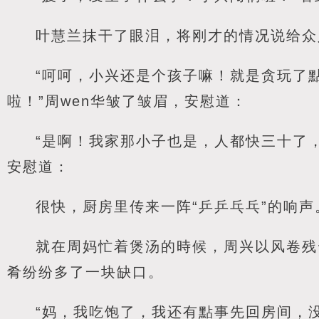
叶慧兰抹干了眼泪，将刚才的情况说给众
“呵呵，小兴还是个孩子嘛！就是贪玩了
啦！”周wen华皱了皱眉，安慰道：
“是啊！我家那小子也是，人都快三十了
安慰道：
很快，厨房里传来一阵“乒乒乓乓”的响声
就在周妈忙着煲汤的時候，周兴以风卷残
肴纷纷多了一块缺口。
“妈，我吃饱了，我还有點事先回房间，