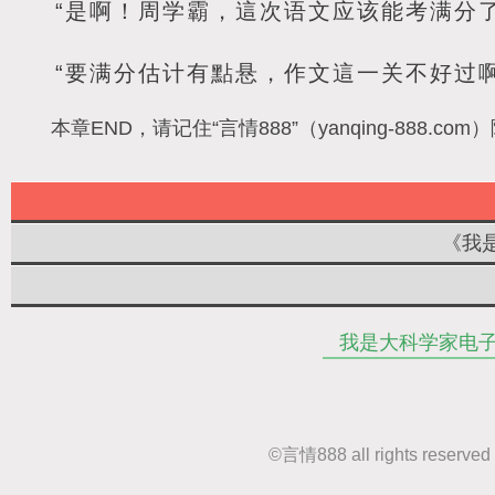
“是啊！周学霸，這次语文应该能考满分了
“要满分估计有點悬，作文這一关不好过啊
本章END，请记住“言情888”（yanqing-88
《我
我是大科学家电
©
言情888
all rights r