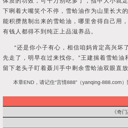
体质的功效，可千万别吃多了，指甲大小就足
下咧着大嘴笑个不停，雪蛤油作为山里长大
能积攒熬制出来的雪蛤油，哪里舍得自己用
有钱人都得不到纯正上品滋养品。
“还是你小子有心，相信咱妈肯定高兴坏
先走了，明早在过来找你。”王建揣着雪蛤油
留下老头子盯着聂川手中剩余雪蛤油双眼直
本章END，请记住“言情888”（yanqing-88
《奇门