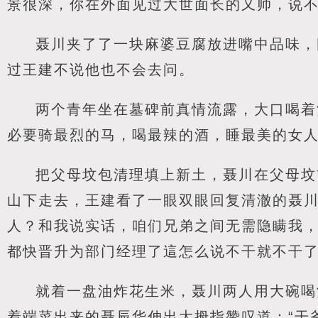
景很深，你在外面见过大世面长的又帅，说不
聂川夹了了一块麻婆豆腐放进嘴中品味，
过王建不说他也不会去问。
两个青年坐在墓碑前真情流露，大口喝着
必要骑最烈的马，喝最辣的酒，睡最美的女人…
把父母坟包清理填上新土，聂川在父母坟
山下走去，王建看了一眼双眼回复清澈的聂川
人？和我说实话，咱们兄弟之间无需隐瞒我
都快晋升为部门经理了這怎么说不干就不干了
就着一盘油炸花生米，聂川两人用大碗喝
着端菜出来的聂辰华伸出大拇指赞叹道：“干