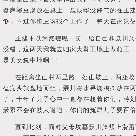
盘麻婆豆腐放在桌上，聂辰华没好气的在王建
够，不过你也应该找个工作了，整天在家晃荡
王建不以为然嘿嘿一笑，给自己和聂川又
没错，這两天我就去咱家大舅工地上做领工
是美女集中地啊！”
在距离坐山村两里路一处山坡上，两座坟
磕完头就盘地而坐，聂川将水果烧鸡摆放在两
了，十年了儿子心中一直都在想着你们，時
聂家不会在被人逼迫，你们的冤屈儿子要百倍
直到此刻，面对父母坟墓聂川脸颊上滑落