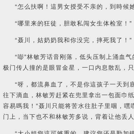
“怎么扶啊！這男女授受不亲的，到時候
“哪里来的狂徒，胆敢私闯女生体检室！”
“聂川，姑奶奶我和你没完，摔死我了！”
“嘭”林敏芳话音刚落，低头压制上涌血
极门传人撞的是眼冒金星，一口内息散乱，
“呀，都流鼻血了，不是你這孩子一天到
往下滴血，林敏芳赶紧在兜里拿出一包面巾纸
容易嗎我！”聂川只能将苦水往肚子里咽，嘿
门上，当下也不和林敏芳多说，背着让他丢
“大小姐您這可够重的，建议您还是勤加