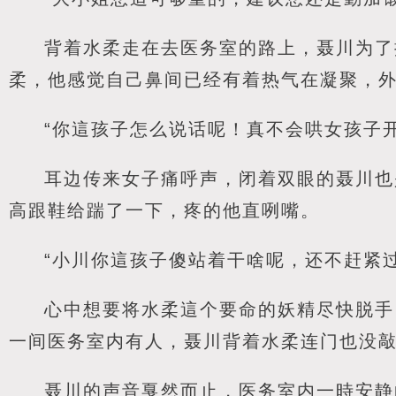
背着水柔走在去医务室的路上，聂川为了
柔，他感觉自己鼻间已经有着热气在凝聚，
“你這孩子怎么说话呢！真不会哄女孩子开
耳边传来女子痛呼声，闭着双眼的聂川也
高跟鞋给踹了一下，疼的他直咧嘴。
“小川你這孩子傻站着干啥呢，还不赶紧过
心中想要将水柔這个要命的妖精尽快脱手
一间医务室内有人，聂川背着水柔连门也没敲就
聂川的声音戛然而止，医务室内一時安静