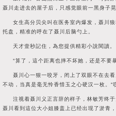
聂川走进去的屋子后，只感觉眼前一黑身子晃了
女生高分贝尖叫在医务室内爆发，聂川狼
托盘，精准的呼在了聂川后脑勺上。
天才壹秒記住，為您提供精彩小說閱讀。
“算了，這个距离也摔不坏她，还是不要暴
聂川心一狠一咬牙，闭上了双眼不在去看
不动，当真是毫无怜香惜玉之心硬汉一枚。“哎
注视着聂川义正言辞的样子，林敏芳终于
聂川看到這位大小姐膝盖上已经出现了淤青