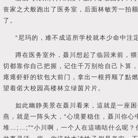
丧家之犬般跑出了医务室，后面林敏芳一拍
了。
“尼玛的，难不成這所学校就本少命中注
蹲在医务室外，聂川想起了临回来前，猥
切都靠你自己把握，记住千万别给自己卜算，
瘪瘪虾虾的软包大前门，拿出一根捋顺了點
望着偌大校园高楼林立绿茵片片。
如此幽静美景在聂川看来，這就是一座困
燕，就是一阵头大，“心境要稳住，聂川你心
堆…;…;”“小川啊，一个人在這嘀咕什么呢