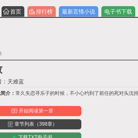
首页
排行榜
最新言情小说
电子书下载
录
致
者：
天难蓝
说简介：
常久失恋寻乐子的时候，不小心约到了前任的死对头沈
开始阅读第一章
章节列表（398章）
下载TXT电子书