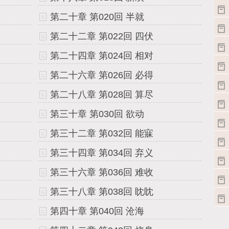
第二十章 第020回 半就
第二十二章 第022回 四伏
第二十四章 第024回 相对
第二十六章 第026回 必得
第二十八章 第028回 算尽
第三十章 第030回 欲动
第三十二章 第032回 能寐
第三十四章 第034回 弃义
第三十六章 第036回 难收
第三十八章 第038回 眈眈
第四十章 第040回 沧海