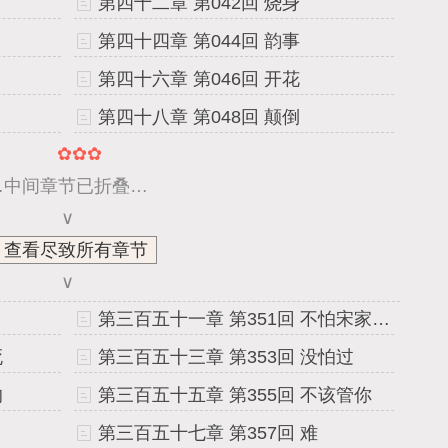
第四十二章 第042回 烧身
第四十四章 第044回 韵事
第四十六章 第046回 开花
第四十八章 第048回 颠倒
✿✿✿
…中间章节已折叠…
∨
﹢查看尽致所有章节
∨
第三百五十一章 第351回 不怕宋家弄死你么
死
第三百五十三章 第353回 没怕过
的
第三百五十五章 第355回 不该管你
第三百五十七章 第357回 难