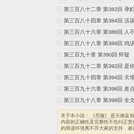
第三百八十二章 第382回 孕
第三百八十四章 第384回 活
第三百八十六章 第386回 人
第三百八十八章 第388回 鸡
第三百九十章 第390回 怀疑
第三百九十二章 第392回 是
第三百九十六章 第396回 差
关于本小说：
《尽致》
是天难蓝创
内容的正确性及完整性不负纠正责
的阅读环境离不开大家的支持，谢