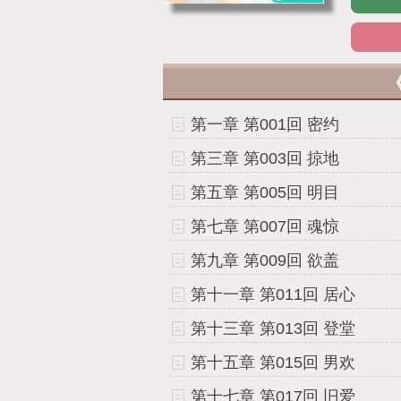
第一章 第001回 密约
第三章 第003回 掠地
第五章 第005回 明目
第七章 第007回 魂惊
第九章 第009回 欲盖
第十一章 第011回 居心
第十三章 第013回 登堂
第十五章 第015回 男欢
第十七章 第017回 旧爱