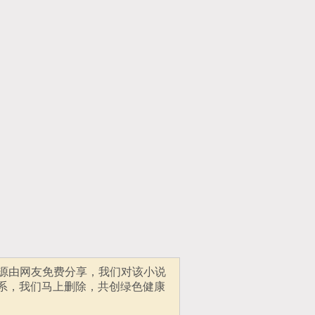
资源由网友免费分享，我们对该小说
系，我们马上删除，共创绿色健康