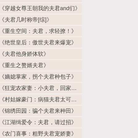
《穿越女尊王朝我的夫君and们》
《夫君几时称帝[综]》
《重生空间：夫君，求轻撩！》
《绝世皇后：傲世夫君来爆宠》
《夫君他身娇体软》
《重生之赘婿夫君》
《嫡媳掌家，拐个夫君种包子》
《狂宠农家妻：小夫君，回家种田》
《村姑嫁豪门：病猫夫君太可怕！》
《锦绣田园：骗个夫君来种田》
《江湖缉爱令：夫君，请过招》
《农门喜事：粗野夫君宠娇妻》