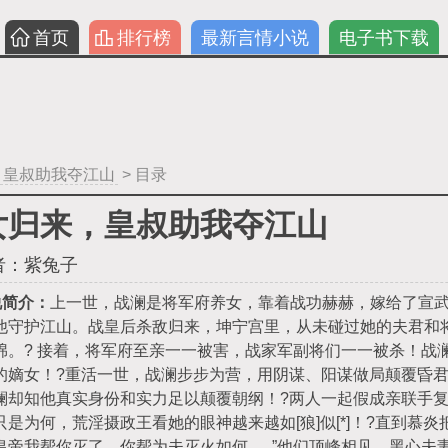
首页
排行榜
最新言情小说
电子书下载
，皇叔助我夺江山
> 目录
女归来，皇叔助我夺江山
者：
紫兔子
说简介：
上一世，战澜是将军府养女，靠着战功赫赫，嫁给了宣武
他守护江山。战皇后杀敌归来，坤宁宫里，从未碰过她的夫君和
绵。? 接着，将军府至亲一一被害，战家军副将们一一被杀！战
的嫡女！?重活一世，战澜步步为营，用阴谋、阳谋做局颠覆昏
澜却知他真实身份和实力足以颠覆朝纲！?两人一起假成亲联手
只是为何，荒淫摄政王看她的眼神越来越如[狼]似[*]！?直到慕
皇帝我帮你灭了，你帮为夫灭火如何......”他们顶峰相见，黑心