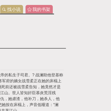
找小说
我的书架
帝的私生子司君。? 战澜助他登基称
将军府的嫡女战雪柔正在她的床榻上
澜死前还被战雪柔告知，她竟然才是
君江山。世人皆知奸臣慕炎荒淫残
复仇，她虐渣，他补刀，她杀人，他
炎把她按在床榻上，声音低哑道：“澜
夫妻共享江山。