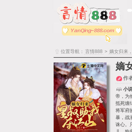
位置导航：
言情888
>
嫡女归来
嫡
作
小
帝，为
抵死缠
将军府
暴，战
诛心。
儿，狗