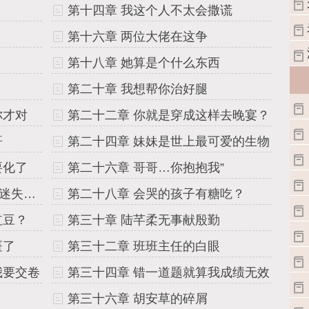
第十四章 我这个人不太会撒谎
第十六章 两位大佬在这争
第十八章 她算是个什么东西
第二十章 我想帮你治好腿
你才对
第二十二章 你就是穿成这样去晚宴？
哥
第二十四章 妹妹是世上最可爱的生物
要化了
第二十六章 哥哥…你抱抱我”
第二十七章 在一声声“哥哥”中迷失自我
第二十八章 会哭的孩子有糖吃？
红豆？
第三十章 陆芊柔无事献殷勤
斑了
第三十二章 班班主任的白眼
我要交卷
第三十四章 错一道题就算我成绩无效
第三十六章 胡安草的碎屑