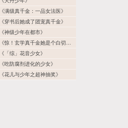
《天丹少年》
《满级真千金：一品女法医》
《穿书后她成了团宠真千金》
《神级少年在都市》
《惊！玄学真千金她是个白切黑》
《「综」花音少女》
《吃防腐剂进化的少女》
《花儿与少年之超神抽奖》