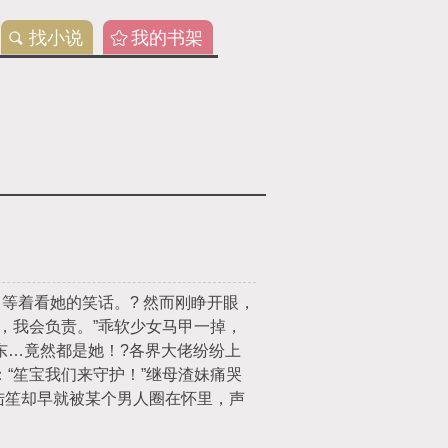
找小说
我的书架
等着看她的笑话。? 然而刚睁开眼，
，我会负责。”乖软少女马甲一掉，
东…竟然都是她！?各界大佬纷纷上
“笙宝我们来守护！”继母渣妹痛哭
陆笙却早就被某个男人圈在怀里，声