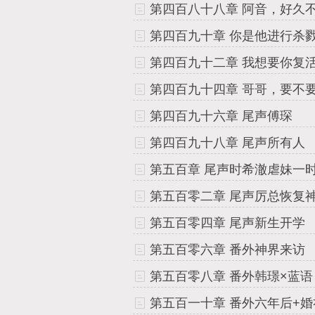
第四百八十八章 阿音，好久
第四百九十章 你是他进行杀
第四百九十二章 我想要你复
第四百九十六章 尾声傅琛
第四百九十八章 尾声所有人
第五百章 尾声时希澈虐妹一
第五百零二章 尾声厉总恢复
第五百零四章 尾声新生开学
第五百零六章 番外神界来访
第五百零八章 番外韩璟×蓝语