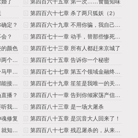
求婚了
第四百六十五章 第一次……食髓知味
妖
第四百六十七章 杀了两只狐妖（2）
你确定？
第四百六十九章 不用你骗，我自己过来了
不会？
第四百七十一章 动手，替那些惨死的孩子们报仇
迹的颜色
第四百七十三章 所有人都赶来京城了
第四百七十四章 笙笙即将连掉两个马甲！
第四百七十五章 告诉你一个秘密
第四百七十六章 笙宝的第五个马甲掉了！
第四百七十七章 第五个领域金融终于公开！
第四百七十八章 不是人是神都能接受了
第四百七十九章 笙笙是我唯一的关门弟子
场直播？
第四百八十一章 告到你倾家荡产信不信
第四百八十二章 想要她醒就要听我的哦
第四百八十三章 是一场大屠杀
神魂修复
第四百八十五章 是沉音大人回来了！
第四百八十六章 看到蔷薇开，就知道你回来了
第四百八十七章 残忍屠杀的，从来不是她