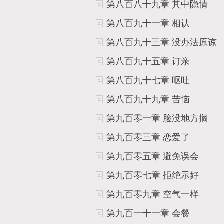
第八百八十九章 其中隐情
第八百九十一章 相认
第八百九十三章 没办法原谅
第八百九十五章 订亲
第八百九十七章 呕吐
第八百九十九章 苦恼
第九百零一章 脸没地方搁
第九百零三章 恋爱了
第九百零五章 避免误会
第九百零七章 拒绝示好
第九百零九章 空气一样
第九百一十一章 会餐