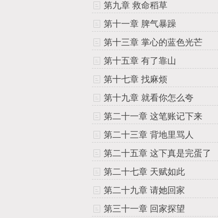
第九章 救命稻草
第十一章 脾气暴躁
第十三章 掌心的蓝色光芒
第十五章 有了靠山
第十七章 找麻烦
第十九章 就看你怎么夸
第二十一章 这笔账记下来
第二十三章 背地里骂人
第二十五章 这下真是完蛋了
第二十七章 天赋如此
第二十九章 请她回家
第三十一章 回家探望