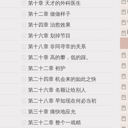
第十章 天才的外科医生
第十二章 做做样子
第十四章 治愈效果
第十六章 划掉节目
第十八章 非同寻常的关系
第二十章 高的攀，低的踩。
第二十二章 袒护
第二十四章 机会来的如此之快
第二十六章 名额让给别人
第二十八章 早知现在何必当初
第三十章 痛快地应允
第三十二章 整个一戏精