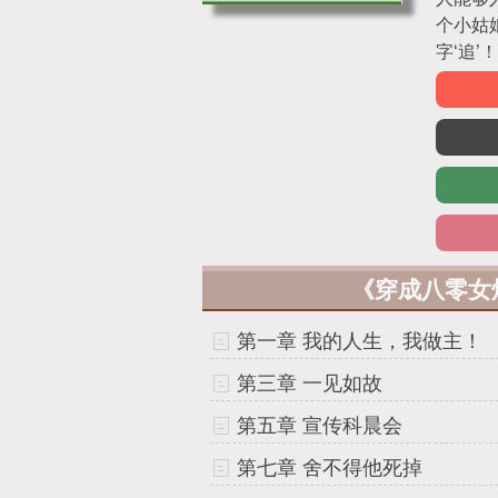
个小姑
字‘追
《穿成八零女
第一章 我的人生，我做主！
第三章 一见如故
第五章 宣传科晨会
第七章 舍不得他死掉