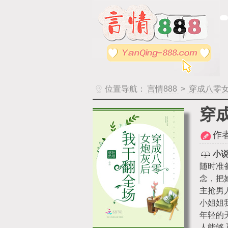
位置导航：
言情888
>
穿成八零
穿
作
小
随时准
念，把
主抢男
小姐姐
年轻的
人能够