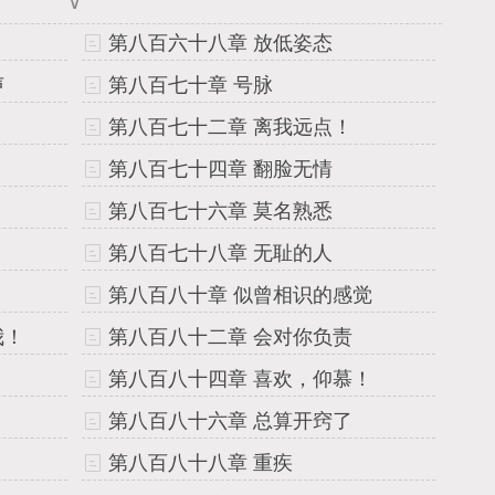
∨
第八百六十八章 放低姿态
声
第八百七十章 号脉
第八百七十二章 离我远点！
第八百七十四章 翻脸无情
第八百七十六章 莫名熟悉
第八百七十八章 无耻的人
第八百八十章 似曾相识的感觉
我！
第八百八十二章 会对你负责
第八百八十四章 喜欢，仰慕！
第八百八十六章 总算开窍了
第八百八十八章 重疾