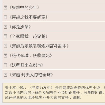
《狼群中的少年》
《穿越之我不要娇宠》
《你是妖孽》
《全家跟我一起穿越》
《穿越后娘娘靠嘴炮刷宫斗副本》
《绝代倾城：妖孽皇妃》
《妖孽归来在都市》
《穿越:封夫人惊艳全球》
关于本小说：
《当春乃发生》
是白鹭成双创作的优秀小说，
对该小说内容的正确性及完整性不负纠正责任，分享即所得
绿色健康的阅读环境离不开大家的支持，谢谢。