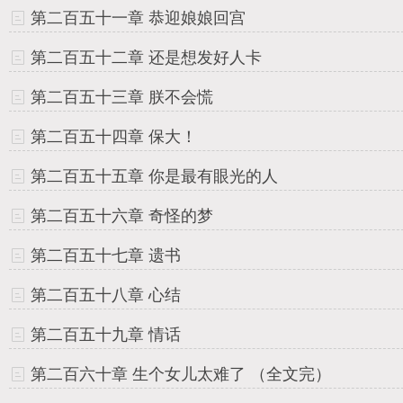
第二百五十一章 恭迎娘娘回宫
第二百五十二章 还是想发好人卡
第二百五十三章 朕不会慌
第二百五十四章 保大！
第二百五十五章 你是最有眼光的人
第二百五十六章 奇怪的梦
第二百五十七章 遗书
第二百五十八章 心结
第二百五十九章 情话
第二百六十章 生个女儿太难了 （全文完）