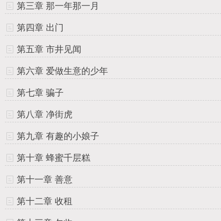
第三章 那一年那一月
第四章 出门
第五章 市井见闻
第六章 爱做生意的少年
第七章 骗子
第八章 净街虎
第九章 有趣的小娘子
第十章 蜂蜜千层糕
第十一章 善意
第十二章 收租