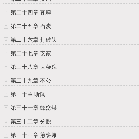
第二十四章 瓦肆
第二十五章 石炭
第二十六章 打破头
第二十七章 安家
第二十八章 大杂院
第二十九章 不公
第三十章 听闻
第三十一章 蜂窝煤
第三十二章 分股
第三十三章 煎饼摊