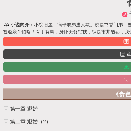
小说简介：
小院旧屋，病母弱弟遭人欺。说是书香门弟，要
被退亲？怕啥！有手有脚，身怀美食绝技，纵是市井陋巷，我
章
《食色
第一章 退婚
第二章 退婚（2）