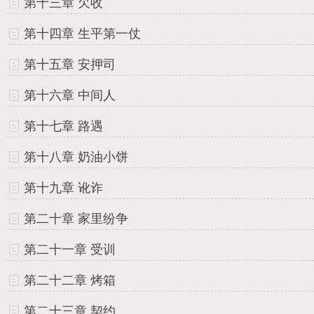
第十三章 欠收
第十四章 生平第一仗
第十五章 安押司
第十六章 中间人
第十七章 路遇
第十八章 奶油小饼
第十九章 讹诈
第二十章 家里纷争
第二十一章 受训
第二十二章 烤箱
第二十三章 契约