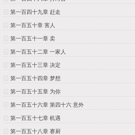
第一百四十九章 赶走
第一百五十章 害人
第一百五十一章 卖
第一百五十二章 一家人
第一百五十三章 决定
第一百五十四章 梦想
第一百五十五章 为你
第一百五十六章 第四十六 意外
第一百五十七章 机遇
第一百五十八章 赛厨