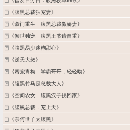
《蜜爱百分百：腹黑校草99次》
《腹黑总裁独宠妻》
《豪门重生：腹黑总裁傲娇妻》
《倾世独宠：腹黑王爷请自重》
《腹黑易少迷糊甜心》
《逆天大叔》
《蜜宠青梅：学霸哥哥，轻轻吻》
《腹黑竹马是总裁大人》
《空间农女：腹黑汉子拐回家》
《腹黑总裁，宠上天》
《奈何世子太腹黑》