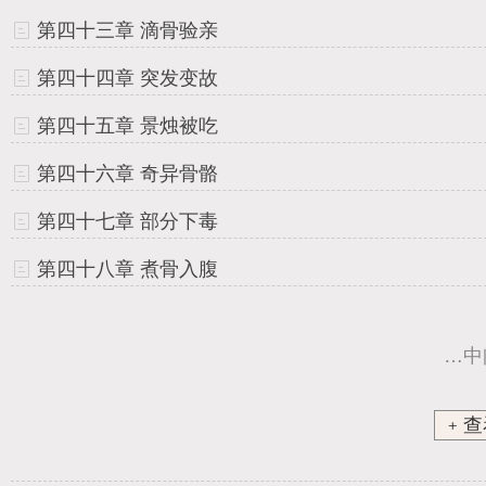
第四十三章 滴骨验亲
第四十四章 突发变故
第四十五章 景烛被吃
第四十六章 奇异骨骼
第四十七章 部分下毒
第四十八章 煮骨入腹
…中
﹢查