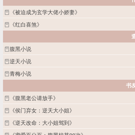
《被迫成为玄学大佬小娇妻》
《红白喜煞》
腹黑小说
逆天小说
青梅小说
书
《腹黑老公请放手》
《侯门弃女：逆天大小姐》
《逆天改命：大小姐驾到》