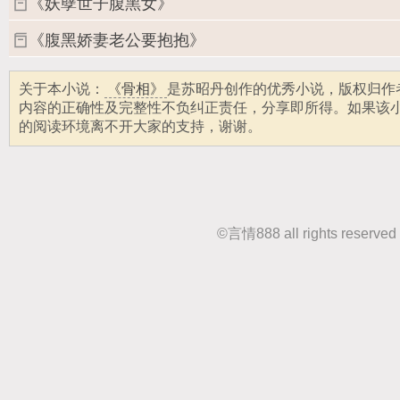
《妖孽世子腹黑女》
《腹黑娇妻老公要抱抱》
关于本小说：
《骨相》
是苏昭丹创作的优秀小说，版权归作
内容的正确性及完整性不负纠正责任，分享即所得。如果该
的阅读环境离不开大家的支持，谢谢。
©
言情888
all rights r