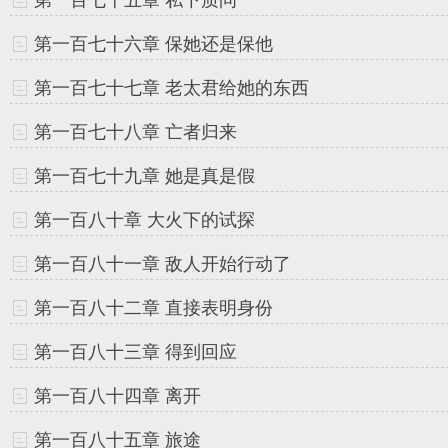
第一百七十五章 私下质问
第一百七十六章 保她还是保他
第一百七十七章 老太君给她的东西
第一百七十八章 亡者归来
第一百七十九章 她是真是假
第一百八十章 大火下的试探
第一百八十一章 敌人开始行动了
第一百八十二章 直接表明身份
第一百八十三章 得到回应
第一百八十四章 离开
第一百八十五章 旅途