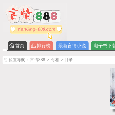
首页
排行榜
最新言情小说
电子书下
位置导航：
言情888
>
骨相
> 目录