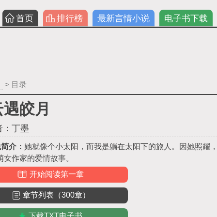
首页
排行榜
最新言情小说
电子书下载
月
> 目录
云遇皎月
者：
丁墨
说简介：
她就像个小太阳，而我是躺在太阳下的旅人。因她照耀
二萌女作家的爱情故事。
开始阅读第一章
章节列表（300章）
下载TXT电子书