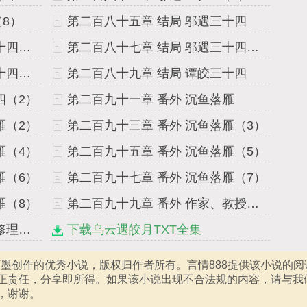
8）
第二百八十五章 结局 邬遇三十四
第二百八十六章 结局 邬遇三十四（2）
第二百八十七章 结局 邬遇三十四（3）
第二百八十八章 结局 邬遇三十四（4）
第二百八十九章 结局 谭皎三十四
四（2）
第二百九十一章 番外 沉鱼落雁
雁（2）
第二百九十三章 番外 沉鱼落雁（3）
雁（4）
第二百九十五章 番外 沉鱼落雁（5）
雁（6）
第二百九十七章 番外 沉鱼落雁（7）
雁（8）
第二百九十九章 番外 作家、教授与修理工的生活
第三百章 番外 作家、教授与修理工的生活（2）
下载乌云遇皎月TXT全集
丁墨创作的优秀小说，版权归作者所有。言情888提供该小说的
正责任，分享即所得。如果该小说出现不合法规的内容，请与我
，谢谢。