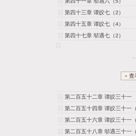
第四十一章 邬遇六（5）
第四十三章 谭皎七（2）
第四十五章 谭皎七（4）
第四十七章 邬遇七（2）
﹢查
第二百五十二章 谭皎三十一
第二百五十四章 谭皎三十一（
第二百五十六章 谭皎三十一（
第二百五十八章 邬遇三十一（