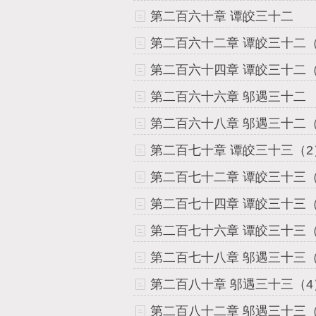
第二百六十章 谭皎三十二
第二百六十二章 谭皎三十二（
第二百六十四章 谭皎三十二（
第二百六十六章 邬遇三十二
第二百六十八章 邬遇三十二（
第二百七十章 谭皎三十三（2
第二百七十二章 谭皎三十三（
第二百七十四章 谭皎三十三（
第二百七十六章 谭皎三十三（
第二百七十八章 邬遇三十三（
第二百八十章 邬遇三十三（4
第二百八十二章 邬遇三十三（