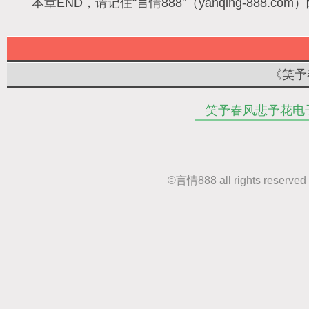
本章END，请记住“言情888”（yanqing-88
《笑予
笑予春风悲予花电
©
言情888
all rights r