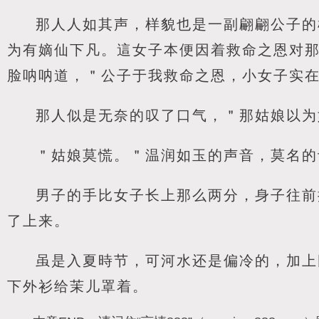
那人人如其声，样貌也是一副翩翩公子的
为有嫡仙下凡。這女子本便因着救命之恩对
脸呐呐道，＂公子于我救命之恩，小女子实
那人似是无奈的叹了口气，＂那姑娘以为
＂姑娘莫慌。＂温润如玉的声音，莫名的
男子的手比女子长上那么两分，身子往前
了上来。
虽是入夏時节，可河水还是偏冷的，加上
下外衫给茉儿罩着。