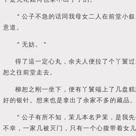
＂公子不急的话同我母女二人在前堂小叙
意道。
＂无妨。＂
得了這一定心丸，余夫人便拉了个丫鬟过
恕之往前堂走去。
柳恕之刚一坐下，便有丫鬟端上了几盘糕
好的银针。想来也是拿出了余家不多的藏品
＂公子有所不知，茉儿本名尹茉，是我先
不幸，一家几被灭门，只有一个心腹带着女