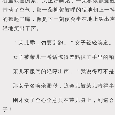
心里欢喜的紧。又正好瞧见了一朵柳絮颤颤
带动了空气，那一朵柳絮被呼的猛地朝上一
的瘪起了嘴，像是下一刻便会坐在地上哭出
轻地笑出了声。
＂茉儿乖，勿要乱跑。＂女子轻轻唤道。
女子被茉儿一番话惊得差點掉了手里的帕
茉儿不服气的轻哼出声，＂我说得可不是
那女子名唤余渺渺，這会儿被茉儿噎得半
刚才女子全心全意只在茉儿身上，到這会
子！