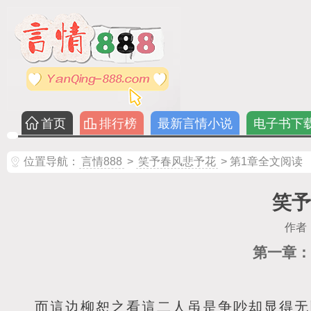
首页
排行榜
最新言情小说
电子书下
位置导航：
言情888
>
笑予春风悲予花
> 第1章全文阅读
笑予
作者
第一章：
而這边柳恕之看這二人虽是争吵却显得无