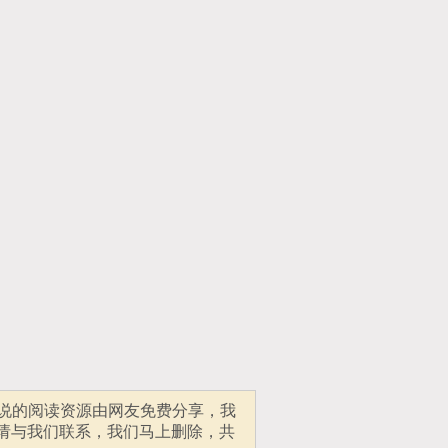
小说的阅读资源由网友免费分享，我
请与我们联系，我们马上删除，共