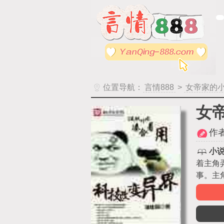
位置导航：
言情888
>
女帝家的
女
作
小
着主角
事。主