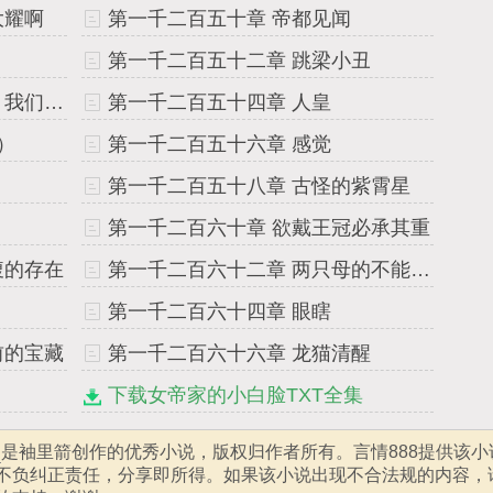
大耀啊
第一千二百五十章 帝都见闻
第一千二百五十二章 跳梁小丑
第一千二百五十三章 对不起，我们都是卧底
第一千二百五十四章 人皇
）
第一千二百五十六章 感觉
第一千二百五十八章 古怪的紫霄星
第一千二百六十章 欲戴王冠必承其重
腹的存在
第一千二百六十二章 两只母的不能繁衍
第一千二百六十四章 眼瞎
前的宝藏
第一千二百六十六章 龙猫清醒
下载女帝家的小白脸TXT全集
是袖里箭创作的优秀小说，版权归作者所有。言情888提供该
不负纠正责任，分享即所得。如果该小说出现不合法规的内容，