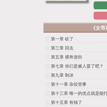
《女帝
第一章 砍了
第三章 回去
第五章 裸奔游街
第七章 你们是被人耍了吧？
第九章 制冰
第十一章 杂役管事
第十三章 唯一的优点就是能
第十五章 有钱了