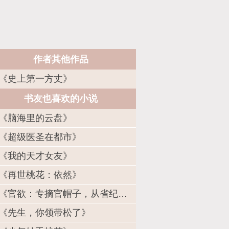
作者其他作品
《史上第一方丈》
书友也喜欢的小说
《脑海里的云盘》
《超级医圣在都市》
《我的天才女友》
《再世桃花：依然》
《官欲：专摘官帽子，从省纪委开始》
《先生，你领带松了》