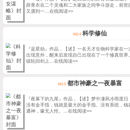
薛青衣在二个灵魂和二大家族之间争斗游走，前世
又遇到一…
在线阅读>>
科学修仙
NO.4
『蓝星劫』作品，【述】一名天才生物科学家在一
出现意外，醒来后发现自己出现在了一个修真世界
镇轮回剑上…
在线阅读>>
都市神豪之一夜暴富
NO.5
『夜幕下的九尾』作品，【述】梦中凄风冷雨度日
没有金手指，钱就是最大的金手指。没有系统，钱
通神，壕无人性。…
在线阅读>>